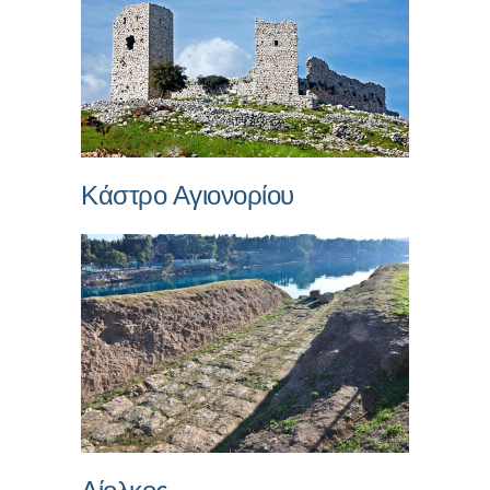
Κάστρο Αγιονορίου