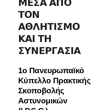
𝝡𝝚𝝨𝝖 𝝖𝝥𝝤
𝝩𝝤𝝢
𝝖𝝝𝝠𝝜𝝩𝝞𝝨𝝡𝝤
𝝟𝝖𝝞 𝝩𝝜
𝝨𝝪𝝢𝝚𝝦𝝘𝝖𝝨𝝞𝝖
1ο Πανευρωπαϊκό
Κύπελλο Πρακτικής
Σκοποβολής
Αστυνομικών