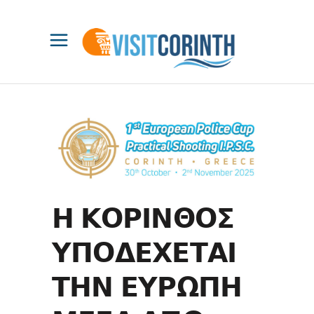
𝝜 𝝟𝝤𝝦𝝞𝝢𝝝𝝤𝝨
𝝪𝝥𝝤𝝙𝝚𝝬𝝚𝝩𝝖𝝞
𝝩𝝜𝝢 𝝚𝝪𝝦𝝮𝝥𝝜