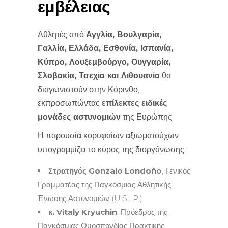
εμβέλειας
Αθλητές από
Αγγλία, Βουλγαρία,
Γαλλία, Ελλάδα, Εσθονία, Ισπανία,
Κύπρο, Λουξεμβούργο, Ουγγαρία,
Σλοβακία, Τσεχία και Λιθουανία
θα
διαγωνιστούν στην Κόρινθο,
εκπροσωπώντας
επίλεκτες ειδικές
μονάδες αστυνομιών
της Ευρώπης.
Η παρουσία κορυφαίων αξιωματούχων
υπογραμμίζει το κύρος της διοργάνωσης:
Στρατηγός Gonzalo Londoňo
, Γενικός
Γραμματέας της Παγκόσμιας Αθλητικής
Ένωσης Αστυνομιών (U.S.I.P.)
κ. Vitaly Kryuchin
, Πρόεδρος της
Παγκόσμιας Ομοσπονδίας Πρακτικής