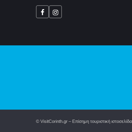
© VisitCorinth.gr – Επίσημη τουριστική ιστοσελί